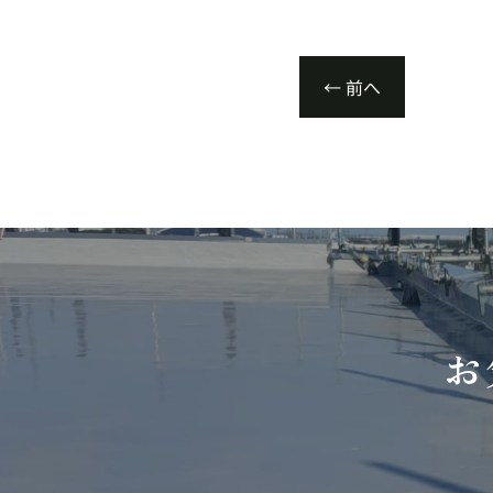
←
前へ
お